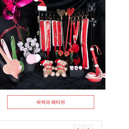
속박과 페티쉬