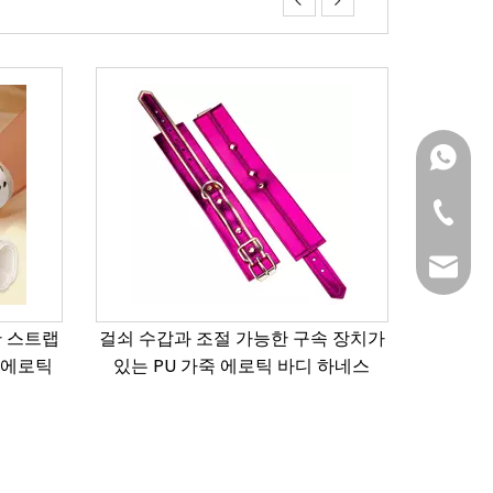


BLQ:+86
팀 웡:+8
Rita@b
daisy@
속 장치가
Oem Odm 공장 유연한 실리콘 리얼
TPR
 하네스
딜도 진동기 여성용 충전식 현실적인
섹스 토이
리타